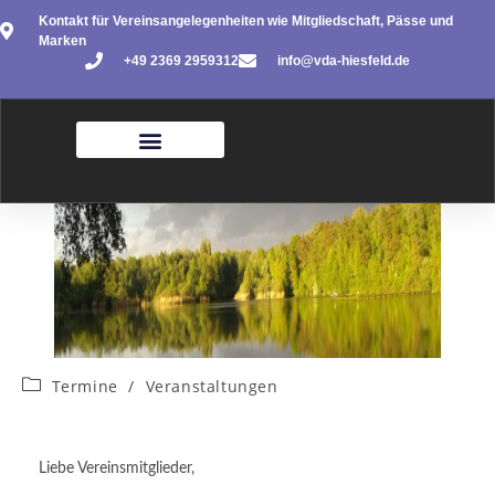
Kontakt für Vereinsangelegenheiten wie Mitgliedschaft, Pässe und
Marken
+49 2369 2959312
info@vda-hiesfeld.de
Termine
/
Veranstaltungen
Liebe Vereinsmitglieder,