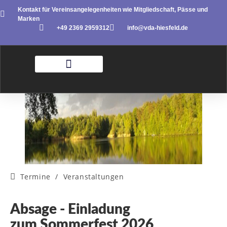
Kontakt für Vereinsangelegenheiten wie Mitgliedschaft, Pässe und
Marken
+49 2369 2959312
info@vda-hiesfeld.de
Termine
/
Veranstaltungen
Absage - Einladung
zum Sommerfest 2026