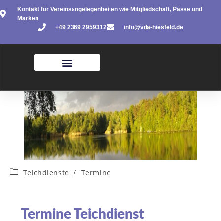
Kontakt für Vereinsangelegenheiten wie Mitgliedschaft, Pässe und
Marken
+49 2369 2959312
info@vda-hiesfeld.de
Teichdienste
/
Termine
Termine Teichdienst