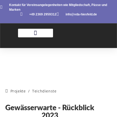
Kontakt für Vereinsangelegenheiten wie Mitgliedschaft, Pässe und
Marken
+49 2369 2959312
info@vda-hiesfeld.de
Projekte
/
Teichdienste
Gewässerwarte - Rückblick
2023