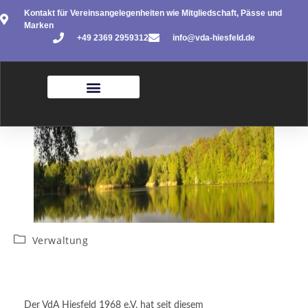
Kontakt für Vereinsangelegenheiten wie Mitgliedschaft, Pässe und
Marken
+49 2369 2959312
info@vda-hiesfeld.de
Verwaltung
Der VdA Hiesfeld 1968 e.V. hat seit diesem