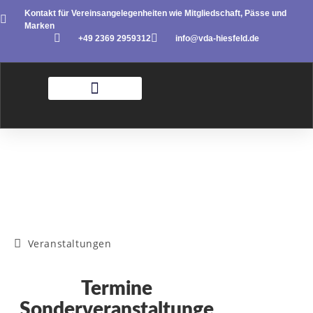
Kontakt für Vereinsangelegenheiten wie Mitgliedschaft, Pässe und
Marken
+49 2369 2959312
info@vda-hiesfeld.de
Veranstaltungen
Termine
Sonderveranstaltunge