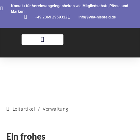
Kontakt für Vereinsangelegenheiten wie Mitgliedschaft, Pässe und
Marken
+49 2369 2959312
info@vda-hiesfeld.de
Leitartikel
/
Verwaltung
Ein frohes