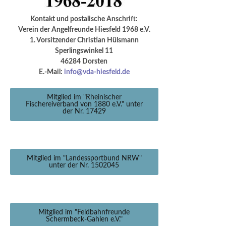
Kontakt und postalische Anschrift:
Verein der Angelfreunde Hiesfeld 1968 e.V.
1. Vorsitzender Christian Hülsmann
Sperlingswinkel 11
46284 Dorsten
E.-Mail:
info@vda-hiesfeld.de
Mitglied im "Rheinischer
Fischereiverband von 1880 e.V." unter
der Nr. 17429
Mitglied im "Landessportbund NRW"
unter der Nr. 1502045
Mitglied im "Feldbahnfreunde
Schermbeck-Gahlen e.V."